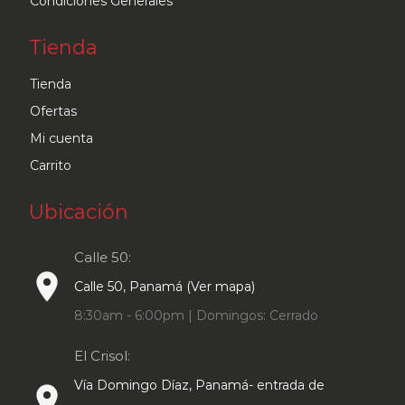
Condiciones Generales
Tienda
Tienda
Ofertas
Mi cuenta
Carrito
Ubicación
Calle 50:
place
Calle 50, Panamá (Ver mapa)
8:30am - 6:00pm | Domingos: Cerrado
El Crisol:
Vía Domingo Díaz, Panamá- entrada de
place