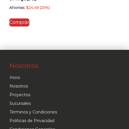
precio
precio
Ahorras:
$
24.49
(25%)
original
actual
Comprar
era:
es:
$97.95.
$73.46.
Nosotros
Inicio
Nosotros
Proyectos
Sucursales
Términos y Condiciones
Politicas de Privacidad