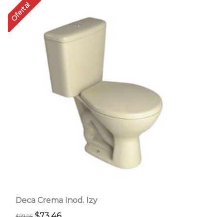
Oferta!
Deca Crema Inod. Izy
El
El
$
73.46
$
97.95