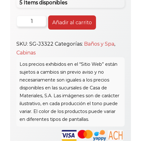
5 Items disponibles
Sg
Añadir al carrito
Cabina
Baño
SKU:
SG-J3322
Categorías:
Baños y Spa
,
Vapor
Cabinas
3322
cantidad