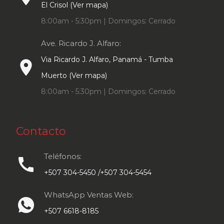
El Crisol (Ver mapa)
8:00am - 5:30pm | Domingos: Cerrado
Ave. Ricardo J. Alfaro:
Via Ricardo J. Alfaro, Panamá - Tumba
place
Muerto (Ver mapa)
8:00am - 5:30pm | Domingos: Cerrado
Contacto
Teléfonos:
call
+507 304-5450 /+507 304-5454
WhatsApp Ventas Web:
+507 6618-8185