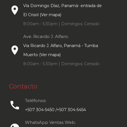
Vía Domingo Díaz, Panamá- entrada de
place
El Crisol (Ver mapa)
8:00am - 5:30pm | Domingos: Cerrado
Ave. Ricardo J. Alfaro:
Via Ricardo J. Alfaro, Panamá - Tumba
place
Muerto (Ver mapa)
8:00am - 5:30pm | Domingos: Cerrado
Contacto
Teléfonos:
call
+507 304-5450 /+507 304-5454
WhatsApp Ventas Web: