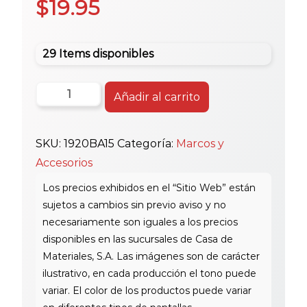
$
19.95
29 Items disponibles
Toledo
Añadir al carrito
Cerradura
Barce
SKU:
1920BA15
Categoría:
Marcos y
S/Ll
Accesorios
1920Baus15
cantidad