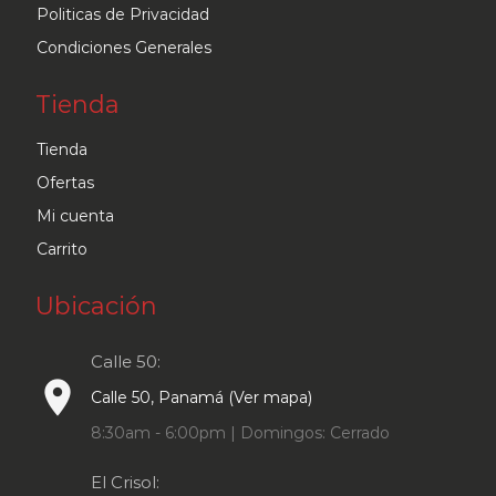
Politicas de Privacidad
Condiciones Generales
Tienda
Tienda
Ofertas
Mi cuenta
Carrito
Ubicación
Calle 50:
place
Calle 50, Panamá (Ver mapa)
8:30am - 6:00pm | Domingos: Cerrado
El Crisol: