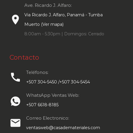
Ave. Ricardo J. Alfaro:
Via Ricardo J. Alfaro, Panamá - Tumba
place
Muerto (Ver mapa)
8:00am - 5:30pm | Domingos: Cerrado
Contacto
Teléfonos:
call
+507 304-5450 /+507 304-5454
WhatsApp Ventas Web:
+507 6618-8185
Correo Electronico:
email
ventasweb@casademateriales.com