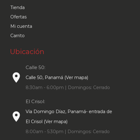
Tienda
Ofertas
Mi cuenta
Carrito
Ubicación
Calle 50:
place
Calle 50, Panamá (Ver mapa)
8:30am - 6:00pm | Domingos: Cerrado
El Crisol:
Vía Domingo Díaz, Panamá- entrada de
place
El Crisol (Ver mapa)
8:00am - 5:30pm | Domingos: Cerrado