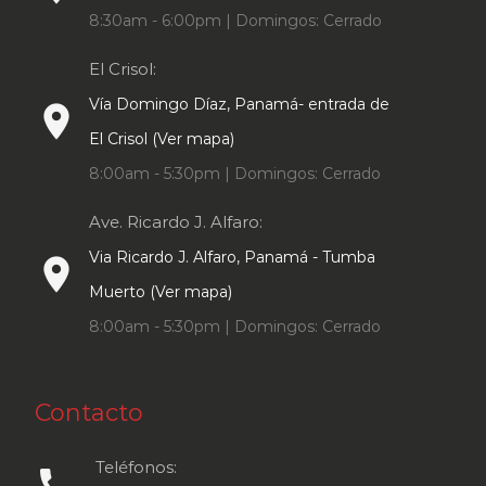
8:30am - 6:00pm | Domingos: Cerrado
El Crisol:
Vía Domingo Díaz, Panamá- entrada de
place
El Crisol (Ver mapa)
8:00am - 5:30pm | Domingos: Cerrado
Ave. Ricardo J. Alfaro:
Via Ricardo J. Alfaro, Panamá - Tumba
place
Muerto (Ver mapa)
8:00am - 5:30pm | Domingos: Cerrado
Contacto
Teléfonos:
call