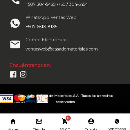
+507 304-5450 /+507 304-5454
WhatsApp Ventas Web:
+507 6618-8185
Correo Electronico:
email
ventasweb@casademateriales.com
Encuéntranos en:
Copyright © Casa de Materiales S.A | Todos los derechos
reservados
0
home
storefront
shopping_cart
account_circle
Whatsapp
Home
Tienda
$
0.00
Cuenta