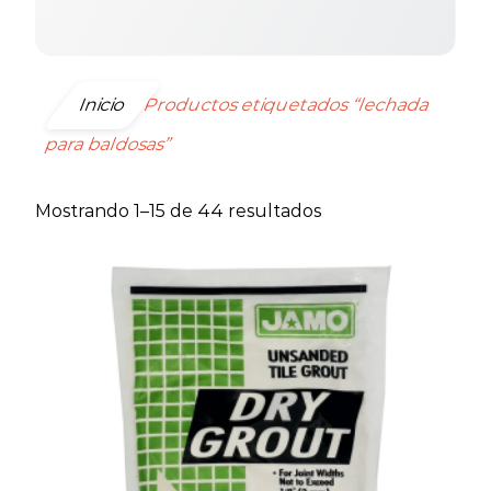
Inicio
Productos etiquetados “lechada
para baldosas”
Ordenado
Mostrando 1–15 de 44 resultados
por
precio:
bajo
a
alto