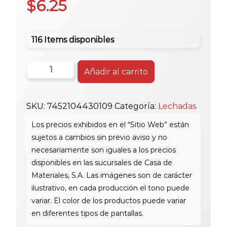
$
6.25
116 Items disponibles
2
Añadir al carrito
Kg
Jamo
SKU:
7452104430109
Categoría:
Lechadas
Lechada
Sin
Arena
Terracota
cantidad