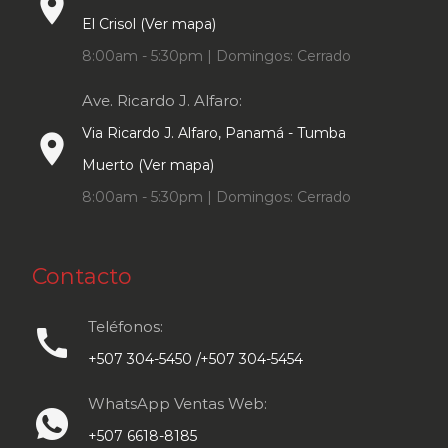
place
El Crisol (Ver mapa)
8:00am - 5:30pm | Domingos: Cerrado
Ave. Ricardo J. Alfaro:
Via Ricardo J. Alfaro, Panamá - Tumba
place
Muerto (Ver mapa)
8:00am - 5:30pm | Domingos: Cerrado
Contacto
Teléfonos:
call
+507 304-5450 /+507 304-5454
WhatsApp Ventas Web:
+507 6618-8185