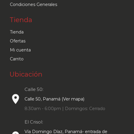
Condiciones Generales
Tienda
Tienda
Ofertas
Mi cuenta
Carrito
Ubicación
Calle 50:
place
Calle 50, Panamá (Ver mapa)
8:30am - 6:00pm | Domingos: Cerrado
El Crisol:
Vía Domingo Díaz, Panamá- entrada de