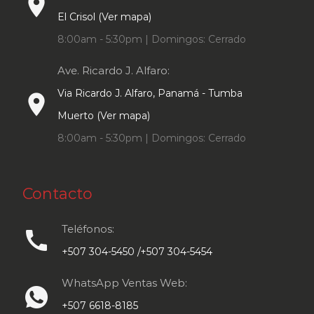
place
El Crisol (Ver mapa)
8:00am - 5:30pm | Domingos: Cerrado
Ave. Ricardo J. Alfaro:
Via Ricardo J. Alfaro, Panamá - Tumba
place
Muerto (Ver mapa)
8:00am - 5:30pm | Domingos: Cerrado
Contacto
Teléfonos:
call
+507 304-5450 /+507 304-5454
WhatsApp Ventas Web:
+507 6618-8185