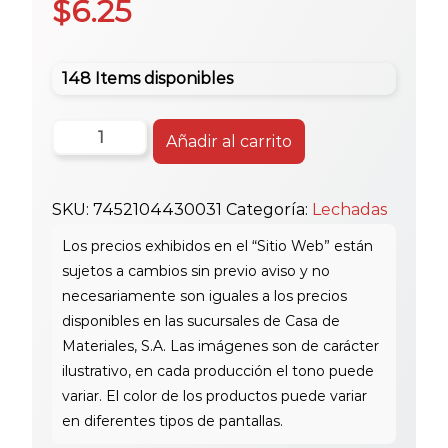
$
6.25
148 Items disponibles
2
Añadir al carrito
Kg
Jamo
SKU:
7452104430031
Categoría:
Lechadas
Lechada
Sin
Arena
Platinium
cantidad