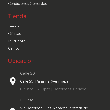
Condiciones Generales
Tienda
Tienda
Ofertas
Mi cuenta
Carrito
Ubicación
Calle 50:
place
Calle 50, Panamá (Ver mapa)
8:30am - 6:00pm | Domingos: Cerrado
El Crisol:
Vía Domingo Díaz, Panamá- entrada de