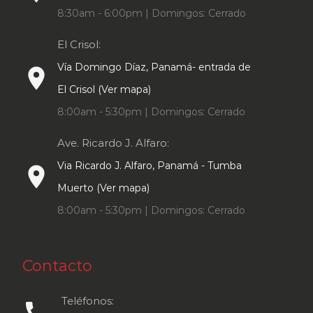
8:30am - 6:00pm | Domingos: Cerrado
El Crisol:
Vía Domingo Díaz, Panamá- entrada de
place
El Crisol (Ver mapa)
8:00am - 5:30pm | Domingos: Cerrado
Ave. Ricardo J. Alfaro:
Via Ricardo J. Alfaro, Panamá - Tumba
place
Muerto (Ver mapa)
8:00am - 5:30pm | Domingos: Cerrado
Contacto
Teléfonos:
call