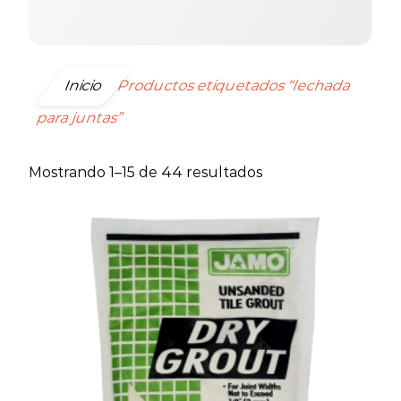
Inicio
Productos etiquetados “lechada
para juntas”
Ordenado
Mostrando 1–15 de 44 resultados
por
precio:
bajo
a
alto