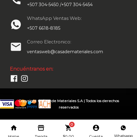
+507 304-5450 /+507 304-5454
WhatsApp Ventas Web:
+507 6618-8185
Correo Electronico:
email
ventasweb@casademateriales.com
Encuéntranos en:
Copyright © Casa de Materiales S.A | Todos los derechos
reservados
0
home
storefront
shopping_cart
account_circle
Whatsapp
Home
Tienda
$
0.00
Cuenta