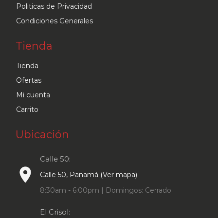
Politicas de Privacidad
Condiciones Generales
Tienda
Tienda
Ofertas
Mi cuenta
Carrito
Ubicación
Calle 50:
place
Calle 50, Panamá (Ver mapa)
8:30am - 6:00pm | Domingos: Cerrado
El Crisol: