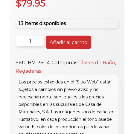
$
79.95
13 Items disponibles
Bm
Añadir al carrito
Tokio
Plus
SKU:
BM-3504
Categorías:
Llaves de Baño
,
Ducha
Regaderas
Mano
C/Llave
cantidad