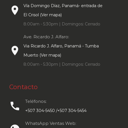
Vía Domingo Díaz, Panamá- entrada de
place
El Crisol (Ver mapa)
8:00am - 5:30pm | Domingos: Cerrado
Ave. Ricardo J. Alfaro:
Via Ricardo J. Alfaro, Panamá - Tumba
place
Muerto (Ver mapa)
8:00am - 5:30pm | Domingos: Cerrado
Contacto
Teléfonos:
call
+507 304-5450 /+507 304-5454
WhatsApp Ventas Web: