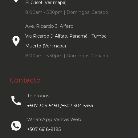
El Crisol (Ver mapa)
8:00am - 5:30pm | Domingos: Cerrado
Ave. Ricardo J. Alfaro:
Via Ricardo J. Alfaro, Panamá - Tumba
place
Muerto (Ver mapa)
8:00am - 5:30pm | Domingos: Cerrado
Contacto
Teléfonos:
call
+507 304-5450 /+507 304-5454
WhatsApp Ventas Web:
+507 6618-8185