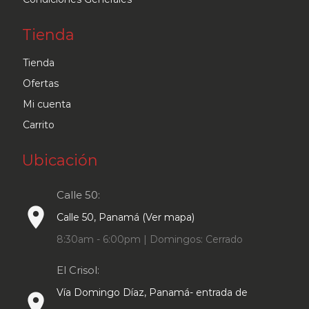
Tienda
Tienda
Ofertas
Mi cuenta
Carrito
Ubicación
Calle 50:
place
Calle 50, Panamá (Ver mapa)
8:30am - 6:00pm | Domingos: Cerrado
El Crisol:
Vía Domingo Díaz, Panamá- entrada de
place