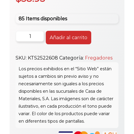
85 Items disponibles
Fregador
Añadir al carrito
Sencillo
25x22x6
SKU:
KTS2522608
Categoría:
Fregadores
KTS2522-
6
0.8mm
cantidad