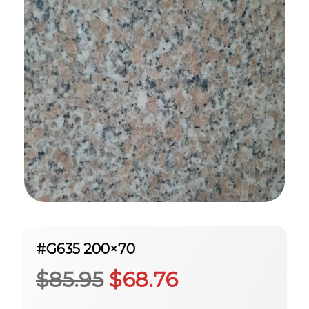
#G635 200×70
El
El
$
85.95
$
68.76