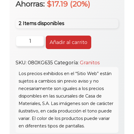
precio
precio
Ahorras:
$
17.19
(20%)
original
actual
2 Items disponibles
era:
es:
#G635
Añadir al carrito
200x70
$85.95.
$68.76.
cantidad
SKU:
080XG635
Categoría:
Granitos