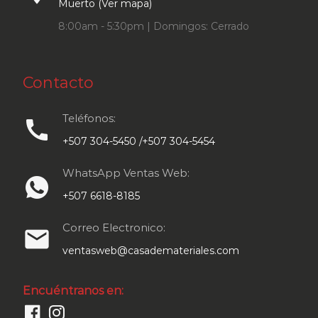
Muerto (Ver mapa)
8:00am - 5:30pm | Domingos: Cerrado
Contacto
Teléfonos:
call
+507 304-5450 /+507 304-5454
WhatsApp Ventas Web:
+507 6618-8185
Correo Electronico:
email
ventasweb@casademateriales.com
Encuéntranos en: