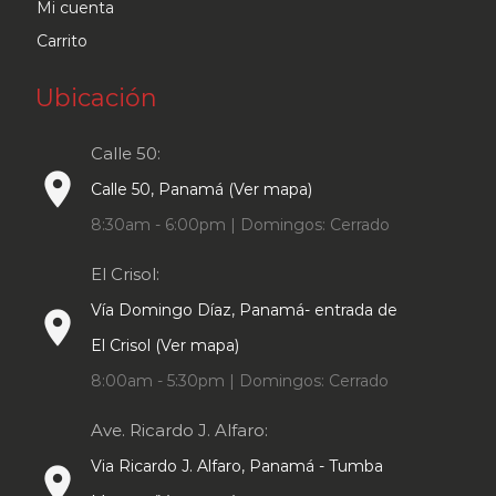
Mi cuenta
Carrito
Ubicación
Calle 50:
place
Calle 50, Panamá (Ver mapa)
8:30am - 6:00pm | Domingos: Cerrado
El Crisol:
Vía Domingo Díaz, Panamá- entrada de
place
El Crisol (Ver mapa)
8:00am - 5:30pm | Domingos: Cerrado
Ave. Ricardo J. Alfaro:
Via Ricardo J. Alfaro, Panamá - Tumba
place