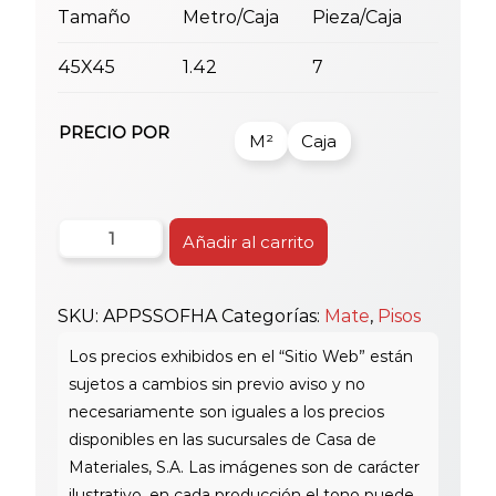
Tamaño
Metro/Caja
Pieza/Caja
45X45
1.42
7
PRECIO POR
M²
Caja
Piso
Añadir al carrito
Alaplana
45
SKU:
APPSSOFHA
Categorías:
Mate
,
Pisos
Sofia
Haya
cantidad