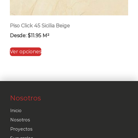
Piso Click 45 Sicilia Beige
Desde:
$
11.95
M²
Este
Ver opciones
producto
tiene
múltiples
variantes.
Las
Nosotros
opciones
se
Inicio
pueden
Nosotros
elegir
Proyectos
en