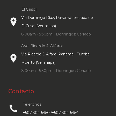
El Crisol:
Vía Domingo Díaz, Panamá- entrada de
place
El Crisol (Ver mapa)
8:00am - 5:30pm | Domingos: Cerrado
Ave. Ricardo J. Alfaro:
Via Ricardo J. Alfaro, Panamá - Tumba
place
Muerto (Ver mapa)
8:00am - 5:30pm | Domingos: Cerrado
Contacto
Teléfonos:
call
+507 304-5450 /+507 304-5454