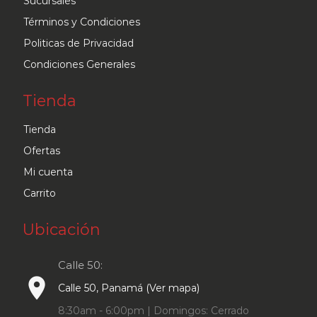
Sucursales
la
Términos y Condiciones
página
Politicas de Privacidad
de
Condiciones Generales
producto
Tienda
Tienda
Ofertas
Mi cuenta
Carrito
Ubicación
Calle 50:
place
Calle 50, Panamá (Ver mapa)
8:30am - 6:00pm | Domingos: Cerrado