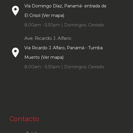
Vía Domingo Díaz, Panamá- entrada de
place
El Crisol (Ver mapa)
8:00am - 5:30pm | Domingos: Cerrado
Ave. Ricardo J. Alfaro:
Via Ricardo J. Alfaro, Panamá - Tumba
place
Muerto (Ver mapa)
8:00am - 5:30pm | Domingos: Cerrado
Contacto