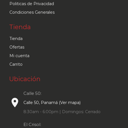
Politicas de Privacidad
Condiciones Generales
Tienda
Tienda
Ofertas
Mi cuenta
Carrito
Ubicación
Calle 50:
place
Calle 50, Panamá (Ver mapa)
8:30am - 6:00pm | Domingos: Cerrado
El Crisol: