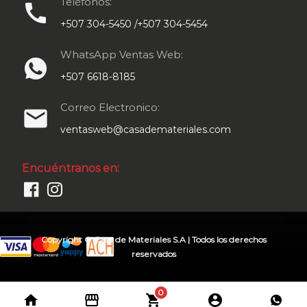
Teléfonos:
call
+507 304-5450 /+507 304-5454
WhatsApp Ventas Web:
+507 6618-8185
Correo Electronico:
email
ventasweb@casademateriales.com
Encuéntranos en:
Copyright © Casa de Materiales S.A | Todos los derechos
reservados
0
home
storefront
shopping_cart
account_circle