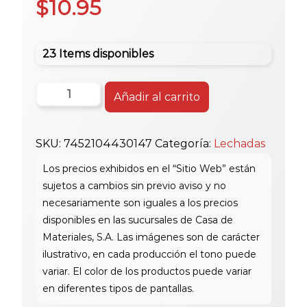
$
10.95
23 Items disponibles
4
Añadir al carrito
Kg
Jamo
SKU:
7452104430147
Categoría:
Lechadas
Lechada
Sin
Arena
Antique
Whit
cantidad