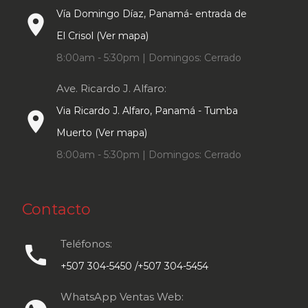
Vía Domingo Díaz, Panamá- entrada de
place
El Crisol (Ver mapa)
8:00am - 5:30pm | Domingos: Cerrado
Ave. Ricardo J. Alfaro:
Via Ricardo J. Alfaro, Panamá - Tumba
place
Muerto (Ver mapa)
8:00am - 5:30pm | Domingos: Cerrado
Contacto
Teléfonos:
call
+507 304-5450 /+507 304-5454
WhatsApp Ventas Web: