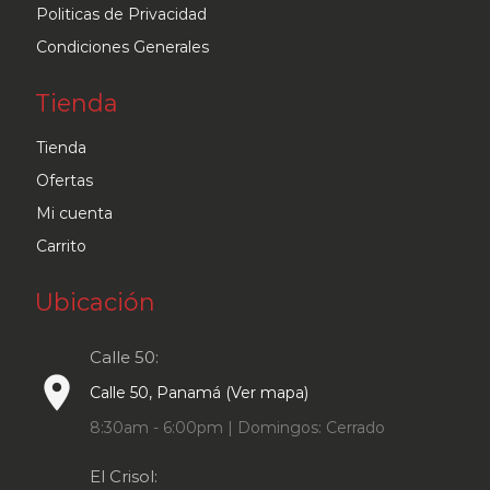
Politicas de Privacidad
Condiciones Generales
Tienda
Tienda
Ofertas
Mi cuenta
Carrito
Ubicación
Calle 50:
place
Calle 50, Panamá (Ver mapa)
8:30am - 6:00pm | Domingos: Cerrado
El Crisol: