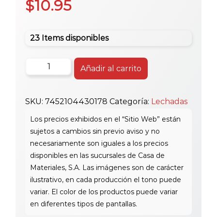
$
10.95
23 Items disponibles
4
Añadir al carrito
Kg
Jamo
SKU:
7452104430178
Categoría:
Lechadas
Lechada
Sin
Arena
Cream
cantidad